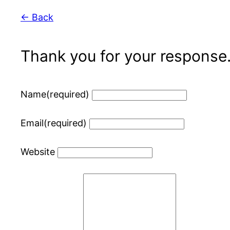
← Back
Thank you for your response
Name
(required)
Email
(required)
Website