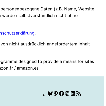
t personenbezogene Daten (z.B. Name, Website
en werden selbstverständlich nicht ohne
nschutzerklärung
.
von nicht ausdrücklich angefordertem Inhalt
rogramme designed to provide a means for sites
azon.fr / amazon.es
Bluesky
Pinterest
Facebook
Instagram
LinkedIn
RSS
Feed